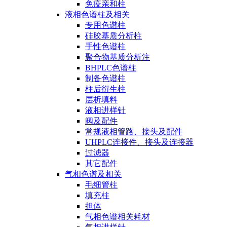
免疫亲和柱
液相色谱柱及相关
专用色谱柱
硅胶基质分析柱
手性色谱柱
聚合物基质分析注
BHPLC色谱柱
制备色谱柱
柱后衍生柱
层析填料
液相进样针
阀及配件
常规液相管路、接头及配件
UHPLC连接件、接头及连接器
过滤器
其它配件
气相色谱及相关
毛细管柱
填充柱
担体
气相色谱相关耗材