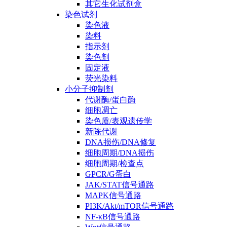
其它生化试剂盒
染色试剂
染色液
染料
指示剂
染色剂
固定液
荧光染料
小分子抑制剂
代谢酶/蛋白酶
细胞凋亡
染色质/表观遗传学
新陈代谢
DNA损伤/DNA修复
细胞周期/DNA损伤
细胞周期/检查点
GPCR/G蛋白
JAK/STAT信号通路
MAPK信号通路
PI3K/Akt/mTOR信号通路
NF-κB信号通路