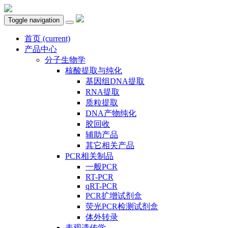
Toggle navigation
首页
(current)
产品中心
分子生物学
核酸提取与纯化
基因组DNA提取
RNA提取
质粒提取
DNA产物纯化
胶回收
辅助产品
其它相关产品
PCR相关制品
一般PCR
RT-PCR
qRT-PCR
PCR扩增试剂盒
荧光PCR检测试剂盒
体外转录
表观遗传学