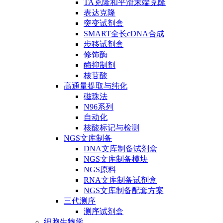
TA克隆和平滑末端克隆
表达克隆
突变试剂盒
SMART全长cDNA合成
步移试剂盒
修饰酶
酶抑制剂
核苷酸
高通量提取与纯化
磁珠法
N96系列
自动化
核酸标记与检测
NGS文库制备
DNA文库制备试剂盒
NGS文库制备模块
NGS原料
RNA文库制备试剂盒
NGS文库制备配套方案
三代测序
测序试剂盒
细胞生物学