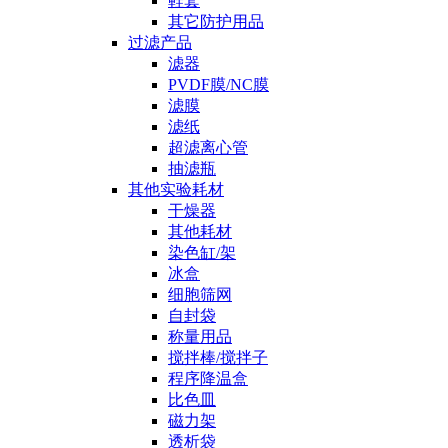
鞋套
其它防护用品
过滤产品
滤器
PVDF膜/NC膜
滤膜
滤纸
超滤离心管
抽滤瓶
其他实验耗材
干燥器
其他耗材
染色缸/架
冰盒
细胞筛网
自封袋
称量用品
搅拌棒/搅拌子
程序降温盒
比色皿
磁力架
透析袋