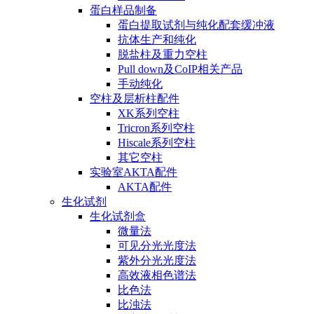
蛋白样品制备
蛋白提取试剂与纯化配套缓冲液
抗体生产和纯化
脱盐柱及重力空柱
Pull down及CoIP相关产品
手动纯化
空柱及层析柱配件
XK系列空柱
Tricron系列空柱
Hiscale系列空柱
其它空柱
实验室AKTA配件
AKTA配件
生化试剂
生化试剂盒
微量法
可见分光光度法
紫外分光光度法
高效液相色谱法
比色法
比浊法