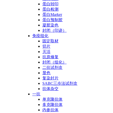
蛋白转印
蛋白检测
蛋白Marker
蛋白预制胶
凝胶染色
封闭（印迹）
免疫组化
固定取材
切片
灭活
抗原修复
封闭（组化）
二抗试剂盒
显色
复染封片
SABC三步法试剂盒
抗体杂交
一抗
单克隆抗体
多克隆抗体
内参抗体