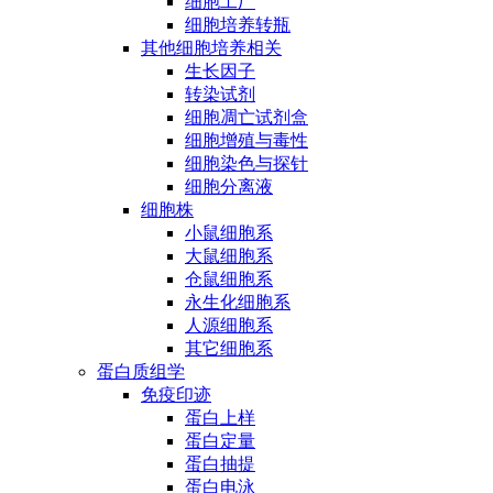
细胞工厂
细胞培养转瓶
其他细胞培养相关
生长因子
转染试剂
细胞凋亡试剂盒
细胞增殖与毒性
细胞染色与探针
细胞分离液
细胞株
小鼠细胞系
大鼠细胞系
仓鼠细胞系
永生化细胞系
人源细胞系
其它细胞系
蛋白质组学
免疫印迹
蛋白上样
蛋白定量
蛋白抽提
蛋白电泳