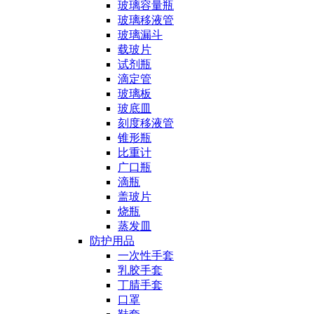
玻璃容量瓶
玻璃移液管
玻璃漏斗
载玻片
试剂瓶
滴定管
玻璃板
玻底皿
刻度移液管
锥形瓶
比重计
广口瓶
滴瓶
盖玻片
烧瓶
蒸发皿
防护用品
一次性手套
乳胶手套
丁腈手套
口罩