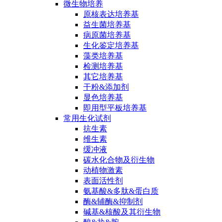
微生物培养
原核表达培养基
益生菌培养基
病原菌培养基
生化鉴定培养基
藻类培养基
检测培养基
其它培养基
干粉&添加剂
显色培养基
即用型平板培养基
常用生化试剂
抗生素
维生素
缓冲液
碳水化合物及衍生物
动植物激素
表面活性剂
氨基酸&多肽&蛋白质
酶&辅酶&抑制剂
碱基&核酸及其衍生物