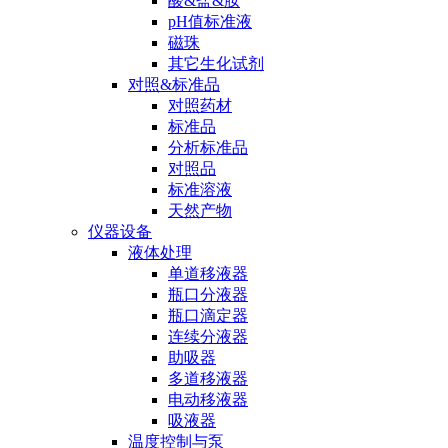
酸&盐&胺
pH值标准液
磁珠
其它生化试剂
对照&标准品
对照药材
标准品
分析标准品
对照品
标准溶液
天然产物
仪器设备
液体处理
单道移液器
瓶口分液器
瓶口滴定器
连续分液器
助吸器
多道移液器
电动移液器
吸液器
温度控制与泵