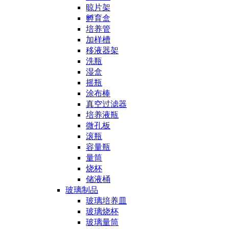
晾片架
孵育盒
培养管
加样槽
移液器架
洗瓶
湿盒
摇瓶
涂布棒
真空过滤器
培养液瓶
微孔板
滚瓶
容量瓶
量筒
烧杯
储液桶
玻璃制品
玻璃培养皿
玻璃烧杯
玻璃量筒