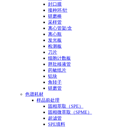
封口膜
接种环/针
研磨棒
采样管
离心管架/盒
离心瓶
发光板
检测板
刀片
细胞计数板
胖肚移液管
药敏纸片
铝块
角转子
研磨管
色谱耗材
样品前处理
固相萃取（SPE）
固相微萃取（SPME）
超滤管
SPE填料