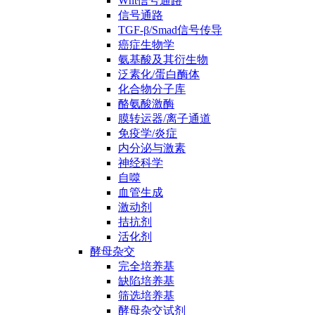
Wnt信号通路
信号通路
TGF-β/Smad信号传导
癌症生物学
氨基酸及其衍生物
泛素化/蛋白酶体
化合物分子库
酪氨酸激酶
膜转运器/离子通道
免疫学/炎症
内分泌与激素
神经科学
自噬
血管生成
激动剂
拮抗剂
活化剂
酵母杂交
完全培养基
缺陷培养基
筛选培养基
酵母杂交试剂