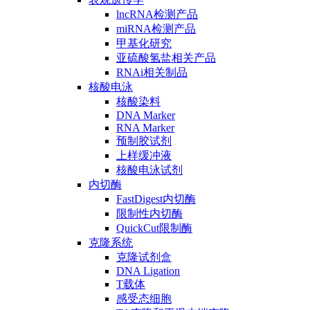
lncRNA检测产品
miRNA检测产品
甲基化研究
亚硫酸氢盐相关产品
RNAi相关制品
核酸电泳
核酸染料
DNA Marker
RNA Marker
预制胶试剂
上样缓冲液
核酸电泳试剂
内切酶
FastDigest内切酶
限制性内切酶
QuickCut限制酶
克隆系统
克隆试剂盒
DNA Ligation
T载体
感受态细胞