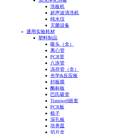
清洗净化消毒
洗板机
超声波清洗机
纯水仪
灭菌设备
通用实验耗材
塑料制品
吸头（盒）
离心管
PCR管
八连管
冻存管（盒）
光学&反应板
封板膜
酶标板
巴氏吸管
Transwell嵌套
PCR板
梳子
深孔板
培养皿
切片盒