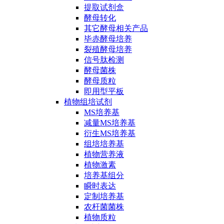
提取试剂盒
酵母转化
其它酵母相关产品
毕赤酵母培养
裂殖酵母培养
信号肽检测
酵母菌株
酵母质粒
即用型平板
植物组培试剂
MS培养基
减量MS培养基
衍生MS培养基
组培培养基
植物营养液
植物激素
培养基组分
瞬时表达
定制培养基
农杆菌菌株
植物质粒