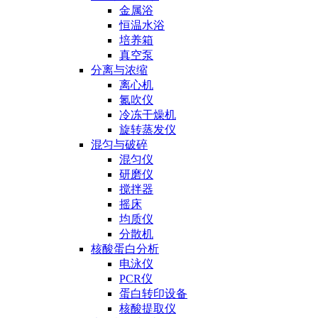
金属浴
恒温水浴
培养箱
真空泵
分离与浓缩
离心机
氮吹仪
冷冻干燥机
旋转蒸发仪
混匀与破碎
混匀仪
研磨仪
搅拌器
摇床
均质仪
分散机
核酸蛋白分析
电泳仪
PCR仪
蛋白转印设备
核酸提取仪