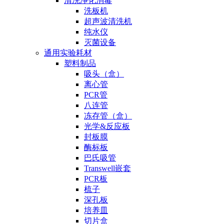
清洗净化消毒
洗板机
超声波清洗机
纯水仪
灭菌设备
通用实验耗材
塑料制品
吸头（盒）
离心管
PCR管
八连管
冻存管（盒）
光学&反应板
封板膜
酶标板
巴氏吸管
Transwell嵌套
PCR板
梳子
深孔板
培养皿
切片盒