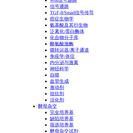
Wnt信号通路
信号通路
TGF-β/Smad信号传导
癌症生物学
氨基酸及其衍生物
泛素化/蛋白酶体
化合物分子库
酪氨酸激酶
膜转运器/离子通道
免疫学/炎症
内分泌与激素
神经科学
自噬
血管生成
激动剂
拮抗剂
活化剂
酵母杂交
完全培养基
缺陷培养基
筛选培养基
酵母杂交试剂