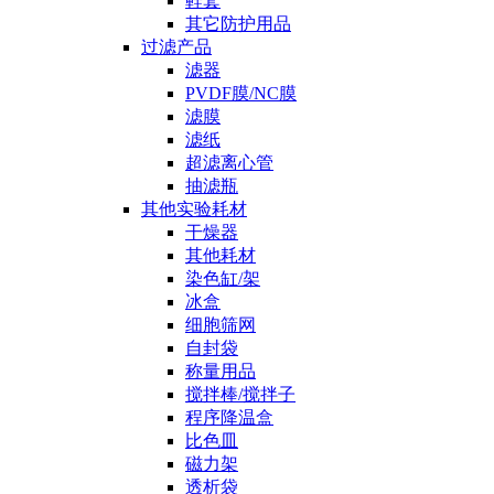
鞋套
其它防护用品
过滤产品
滤器
PVDF膜/NC膜
滤膜
滤纸
超滤离心管
抽滤瓶
其他实验耗材
干燥器
其他耗材
染色缸/架
冰盒
细胞筛网
自封袋
称量用品
搅拌棒/搅拌子
程序降温盒
比色皿
磁力架
透析袋