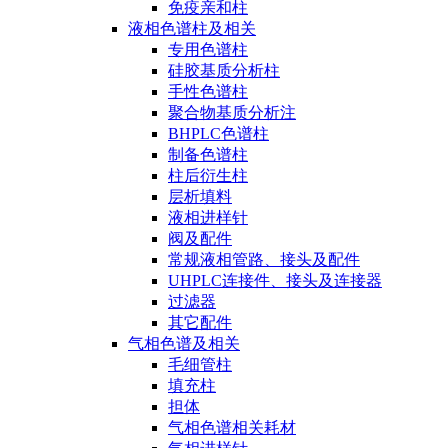
免疫亲和柱
液相色谱柱及相关
专用色谱柱
硅胶基质分析柱
手性色谱柱
聚合物基质分析注
BHPLC色谱柱
制备色谱柱
柱后衍生柱
层析填料
液相进样针
阀及配件
常规液相管路、接头及配件
UHPLC连接件、接头及连接器
过滤器
其它配件
气相色谱及相关
毛细管柱
填充柱
担体
气相色谱相关耗材