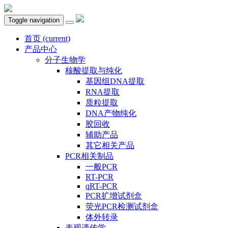
Toggle navigation
首页
(current)
产品中心
分子生物学
核酸提取与纯化
基因组DNA提取
RNA提取
质粒提取
DNA产物纯化
胶回收
辅助产品
其它相关产品
PCR相关制品
一般PCR
RT-PCR
qRT-PCR
PCR扩增试剂盒
荧光PCR检测试剂盒
体外转录
表观遗传学