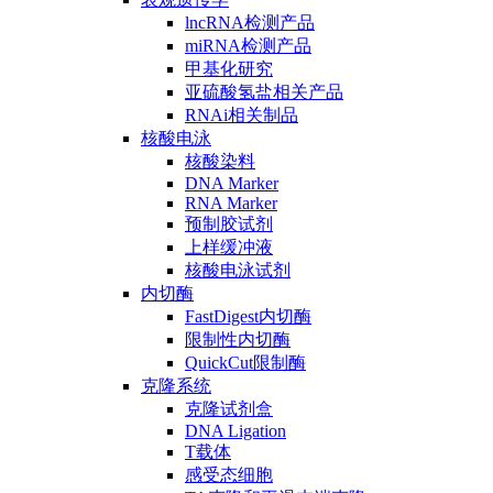
lncRNA检测产品
miRNA检测产品
甲基化研究
亚硫酸氢盐相关产品
RNAi相关制品
核酸电泳
核酸染料
DNA Marker
RNA Marker
预制胶试剂
上样缓冲液
核酸电泳试剂
内切酶
FastDigest内切酶
限制性内切酶
QuickCut限制酶
克隆系统
克隆试剂盒
DNA Ligation
T载体
感受态细胞