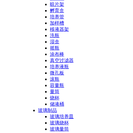
晾片架
孵育盒
培养管
加样槽
移液器架
洗瓶
湿盒
摇瓶
涂布棒
真空过滤器
培养液瓶
微孔板
滚瓶
容量瓶
量筒
烧杯
储液桶
玻璃制品
玻璃培养皿
玻璃烧杯
玻璃量筒