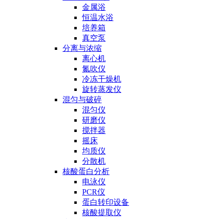
金属浴
恒温水浴
培养箱
真空泵
分离与浓缩
离心机
氮吹仪
冷冻干燥机
旋转蒸发仪
混匀与破碎
混匀仪
研磨仪
搅拌器
摇床
均质仪
分散机
核酸蛋白分析
电泳仪
PCR仪
蛋白转印设备
核酸提取仪