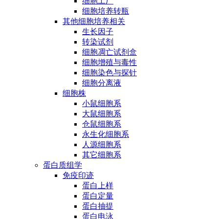
细胞工厂
细胞培养转瓶
其他细胞培养相关
生长因子
转染试剂
细胞凋亡试剂盒
细胞增殖与毒性
细胞染色与探针
细胞分离液
细胞株
小鼠细胞系
大鼠细胞系
仓鼠细胞系
永生化细胞系
人源细胞系
其它细胞系
蛋白质组学
免疫印迹
蛋白上样
蛋白定量
蛋白抽提
蛋白电泳