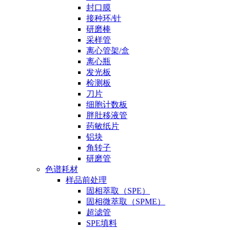
封口膜
接种环/针
研磨棒
采样管
离心管架/盒
离心瓶
发光板
检测板
刀片
细胞计数板
胖肚移液管
药敏纸片
铝块
角转子
研磨管
色谱耗材
样品前处理
固相萃取（SPE）
固相微萃取（SPME）
超滤管
SPE填料