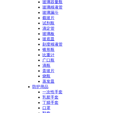
玻璃容量瓶
玻璃移液管
玻璃漏斗
载玻片
试剂瓶
滴定管
玻璃板
玻底皿
刻度移液管
锥形瓶
比重计
广口瓶
滴瓶
盖玻片
烧瓶
蒸发皿
防护用品
一次性手套
乳胶手套
丁腈手套
口罩