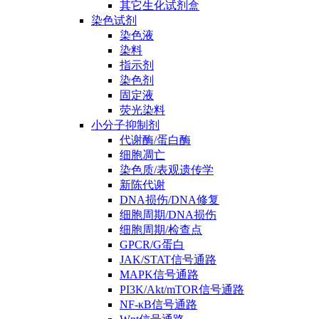
其它生化试剂盒
染色试剂
染色液
染料
指示剂
染色剂
固定液
荧光染料
小分子抑制剂
代谢酶/蛋白酶
细胞凋亡
染色质/表观遗传学
新陈代谢
DNA损伤/DNA修复
细胞周期/DNA损伤
细胞周期/检查点
GPCR/G蛋白
JAK/STAT信号通路
MAPK信号通路
PI3K/Akt/mTOR信号通路
NF-κB信号通路