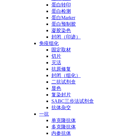
蛋白转印
蛋白检测
蛋白Marker
蛋白预制胶
凝胶染色
封闭（印迹）
免疫组化
固定取材
切片
灭活
抗原修复
封闭（组化）
二抗试剂盒
显色
复染封片
SABC三步法试剂盒
抗体杂交
一抗
单克隆抗体
多克隆抗体
内参抗体