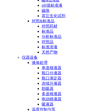
酸&盐&胺
pH值标准液
磁珠
其它生化试剂
对照&标准品
对照药材
标准品
分析标准品
对照品
标准溶液
天然产物
仪器设备
液体处理
单道移液器
瓶口分液器
瓶口滴定器
连续分液器
助吸器
多道移液器
电动移液器
吸液器
温度控制与泵