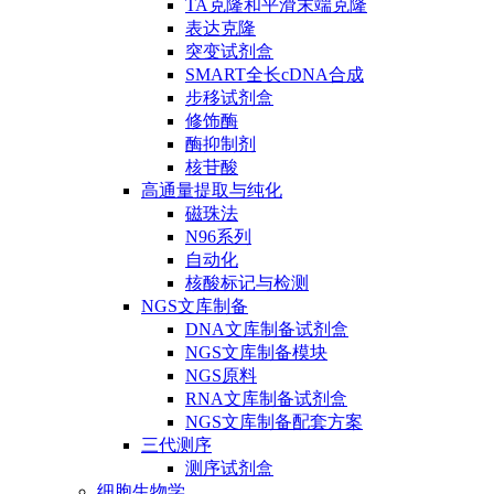
TA克隆和平滑末端克隆
表达克隆
突变试剂盒
SMART全长cDNA合成
步移试剂盒
修饰酶
酶抑制剂
核苷酸
高通量提取与纯化
磁珠法
N96系列
自动化
核酸标记与检测
NGS文库制备
DNA文库制备试剂盒
NGS文库制备模块
NGS原料
RNA文库制备试剂盒
NGS文库制备配套方案
三代测序
测序试剂盒
细胞生物学