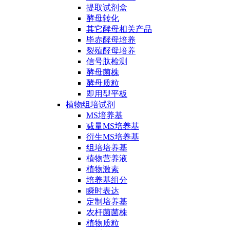
提取试剂盒
酵母转化
其它酵母相关产品
毕赤酵母培养
裂殖酵母培养
信号肽检测
酵母菌株
酵母质粒
即用型平板
植物组培试剂
MS培养基
减量MS培养基
衍生MS培养基
组培培养基
植物营养液
植物激素
培养基组分
瞬时表达
定制培养基
农杆菌菌株
植物质粒