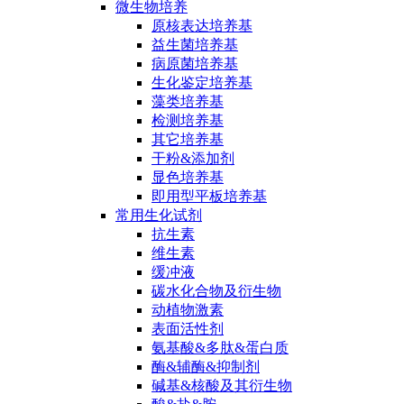
微生物培养
原核表达培养基
益生菌培养基
病原菌培养基
生化鉴定培养基
藻类培养基
检测培养基
其它培养基
干粉&添加剂
显色培养基
即用型平板培养基
常用生化试剂
抗生素
维生素
缓冲液
碳水化合物及衍生物
动植物激素
表面活性剂
氨基酸&多肽&蛋白质
酶&辅酶&抑制剂
碱基&核酸及其衍生物