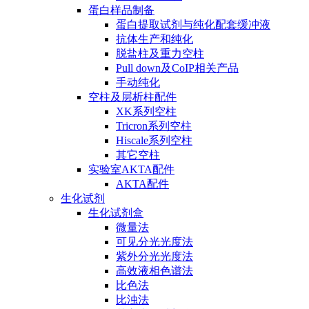
蛋白样品制备
蛋白提取试剂与纯化配套缓冲液
抗体生产和纯化
脱盐柱及重力空柱
Pull down及CoIP相关产品
手动纯化
空柱及层析柱配件
XK系列空柱
Tricron系列空柱
Hiscale系列空柱
其它空柱
实验室AKTA配件
AKTA配件
生化试剂
生化试剂盒
微量法
可见分光光度法
紫外分光光度法
高效液相色谱法
比色法
比浊法