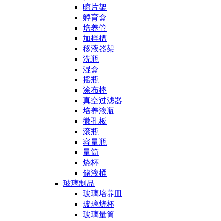
晾片架
孵育盒
培养管
加样槽
移液器架
洗瓶
湿盒
摇瓶
涂布棒
真空过滤器
培养液瓶
微孔板
滚瓶
容量瓶
量筒
烧杯
储液桶
玻璃制品
玻璃培养皿
玻璃烧杯
玻璃量筒