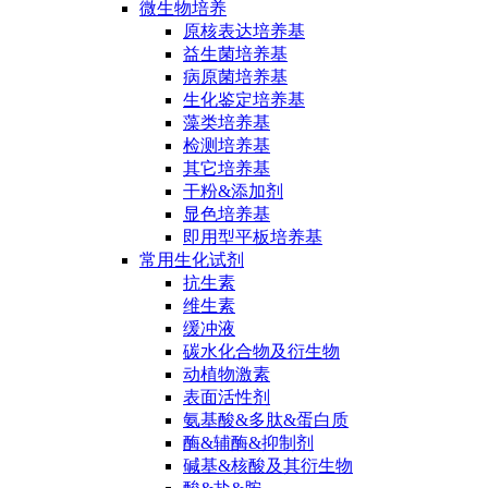
微生物培养
原核表达培养基
益生菌培养基
病原菌培养基
生化鉴定培养基
藻类培养基
检测培养基
其它培养基
干粉&添加剂
显色培养基
即用型平板培养基
常用生化试剂
抗生素
维生素
缓冲液
碳水化合物及衍生物
动植物激素
表面活性剂
氨基酸&多肽&蛋白质
酶&辅酶&抑制剂
碱基&核酸及其衍生物