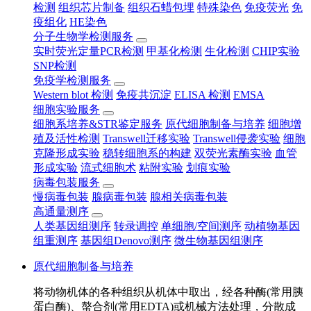
检测
组织芯片制备
组织石蜡包埋
特殊染色
免疫荧光
免
疫组化
HE染色
分子生物学检测服务
实时荧光定量PCR检测
甲基化检测
生化检测
CHIP实验
SNP检测
免疫学检测服务
Western blot 检测
免疫共沉淀
ELISA 检测
EMSA
细胞实验服务
细胞系培养&STR鉴定服务
原代细胞制备与培养
细胞增
殖及活性检测
Transwell迁移实验
Transwell侵袭实验
细胞
克隆形成实验
稳转细胞系的构建
双荧光素酶实验
血管
形成实验
流式细胞术
粘附实验
划痕实验
病毒包装服务
慢病毒包装
腺病毒包装
腺相关病毒包装
高通量测序
人类基因组测序
转录调控
单细胞/空间测序
动植物基因
组重测序
基因组Denovo测序
微生物基因组测序
原代细胞制备与培养
将动物机体的各种组织从机体中取出，经各种酶(常用胰
蛋白酶)、螯合剂(常用EDTA)或机械方法处理，分散成