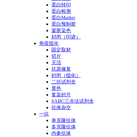
蛋白转印
蛋白检测
蛋白Marker
蛋白预制胶
凝胶染色
封闭（印迹）
免疫组化
固定取材
切片
灭活
抗原修复
封闭（组化）
二抗试剂盒
显色
复染封片
SABC三步法试剂盒
抗体杂交
一抗
单克隆抗体
多克隆抗体
内参抗体