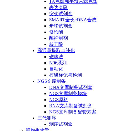
TA克隆和平滑末端克隆
表达克隆
突变试剂盒
SMART全长cDNA合成
步移试剂盒
修饰酶
酶抑制剂
核苷酸
高通量提取与纯化
磁珠法
N96系列
自动化
核酸标记与检测
NGS文库制备
DNA文库制备试剂盒
NGS文库制备模块
NGS原料
RNA文库制备试剂盒
NGS文库制备配套方案
三代测序
测序试剂盒
细胞生物学