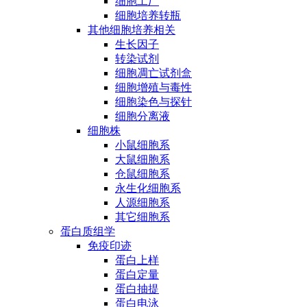
细胞工厂
细胞培养转瓶
其他细胞培养相关
生长因子
转染试剂
细胞凋亡试剂盒
细胞增殖与毒性
细胞染色与探针
细胞分离液
细胞株
小鼠细胞系
大鼠细胞系
仓鼠细胞系
永生化细胞系
人源细胞系
其它细胞系
蛋白质组学
免疫印迹
蛋白上样
蛋白定量
蛋白抽提
蛋白电泳