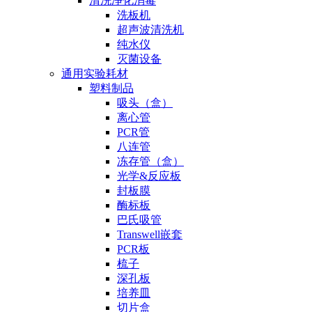
清洗净化消毒
洗板机
超声波清洗机
纯水仪
灭菌设备
通用实验耗材
塑料制品
吸头（盒）
离心管
PCR管
八连管
冻存管（盒）
光学&反应板
封板膜
酶标板
巴氏吸管
Transwell嵌套
PCR板
梳子
深孔板
培养皿
切片盒