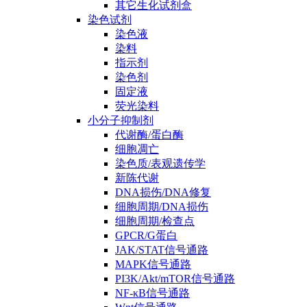
其它生化试剂盒
染色试剂
染色液
染料
指示剂
染色剂
固定液
荧光染料
小分子抑制剂
代谢酶/蛋白酶
细胞凋亡
染色质/表观遗传学
新陈代谢
DNA损伤/DNA修复
细胞周期/DNA损伤
细胞周期/检查点
GPCR/G蛋白
JAK/STAT信号通路
MAPK信号通路
PI3K/Akt/mTOR信号通路
NF-κB信号通路