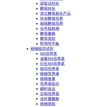
提取试剂盒
酵母转化
其它酵母相关产品
毕赤酵母培养
裂殖酵母培养
信号肽检测
酵母菌株
酵母质粒
即用型平板
植物组培试剂
MS培养基
减量MS培养基
衍生MS培养基
组培培养基
植物营养液
植物激素
培养基组分
瞬时表达
定制培养基
农杆菌菌株
植物质粒