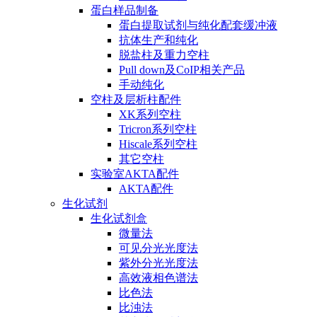
蛋白样品制备
蛋白提取试剂与纯化配套缓冲液
抗体生产和纯化
脱盐柱及重力空柱
Pull down及CoIP相关产品
手动纯化
空柱及层析柱配件
XK系列空柱
Tricron系列空柱
Hiscale系列空柱
其它空柱
实验室AKTA配件
AKTA配件
生化试剂
生化试剂盒
微量法
可见分光光度法
紫外分光光度法
高效液相色谱法
比色法
比浊法