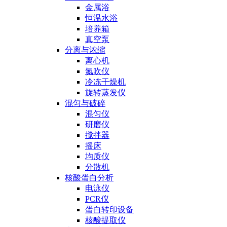
金属浴
恒温水浴
培养箱
真空泵
分离与浓缩
离心机
氮吹仪
冷冻干燥机
旋转蒸发仪
混匀与破碎
混匀仪
研磨仪
搅拌器
摇床
均质仪
分散机
核酸蛋白分析
电泳仪
PCR仪
蛋白转印设备
核酸提取仪