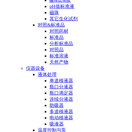
酸&盐&胺
pH值标准液
磁珠
其它生化试剂
对照&标准品
对照药材
标准品
分析标准品
对照品
标准溶液
天然产物
仪器设备
液体处理
单道移液器
瓶口分液器
瓶口滴定器
连续分液器
助吸器
多道移液器
电动移液器
吸液器
温度控制与泵