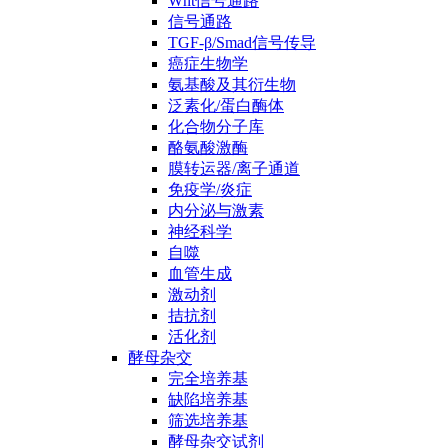
Wnt信号通路
信号通路
TGF-β/Smad信号传导
癌症生物学
氨基酸及其衍生物
泛素化/蛋白酶体
化合物分子库
酪氨酸激酶
膜转运器/离子通道
免疫学/炎症
内分泌与激素
神经科学
自噬
血管生成
激动剂
拮抗剂
活化剂
酵母杂交
完全培养基
缺陷培养基
筛选培养基
酵母杂交试剂