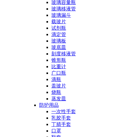
玻璃容量瓶
玻璃移液管
玻璃漏斗
载玻片
试剂瓶
滴定管
玻璃板
玻底皿
刻度移液管
锥形瓶
比重计
广口瓶
滴瓶
盖玻片
烧瓶
蒸发皿
防护用品
一次性手套
乳胶手套
丁腈手套
口罩