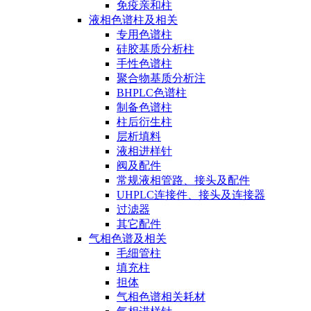
免疫亲和柱
液相色谱柱及相关
专用色谱柱
硅胶基质分析柱
手性色谱柱
聚合物基质分析注
BHPLC色谱柱
制备色谱柱
柱后衍生柱
层析填料
液相进样针
阀及配件
常规液相管路、接头及配件
UHPLC连接件、接头及连接器
过滤器
其它配件
气相色谱及相关
毛细管柱
填充柱
担体
气相色谱相关耗材