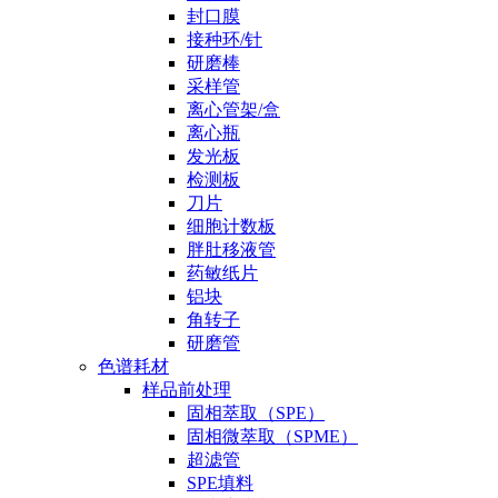
封口膜
接种环/针
研磨棒
采样管
离心管架/盒
离心瓶
发光板
检测板
刀片
细胞计数板
胖肚移液管
药敏纸片
铝块
角转子
研磨管
色谱耗材
样品前处理
固相萃取（SPE）
固相微萃取（SPME）
超滤管
SPE填料