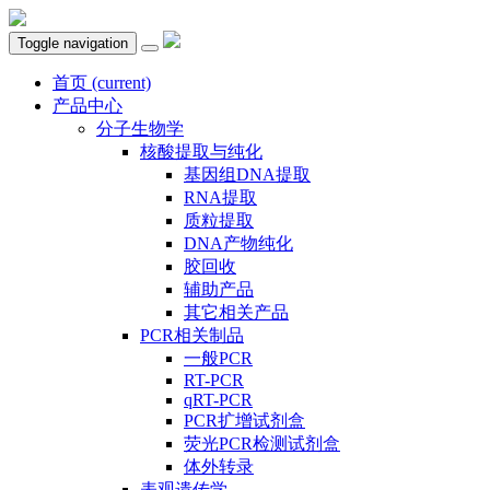
Toggle navigation
首页
(current)
产品中心
分子生物学
核酸提取与纯化
基因组DNA提取
RNA提取
质粒提取
DNA产物纯化
胶回收
辅助产品
其它相关产品
PCR相关制品
一般PCR
RT-PCR
qRT-PCR
PCR扩增试剂盒
荧光PCR检测试剂盒
体外转录
表观遗传学