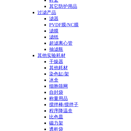
鞋套
其它防护用品
过滤产品
滤器
PVDF膜/NC膜
滤膜
滤纸
超滤离心管
抽滤瓶
其他实验耗材
干燥器
其他耗材
染色缸/架
冰盒
细胞筛网
自封袋
称量用品
搅拌棒/搅拌子
程序降温盒
比色皿
磁力架
透析袋