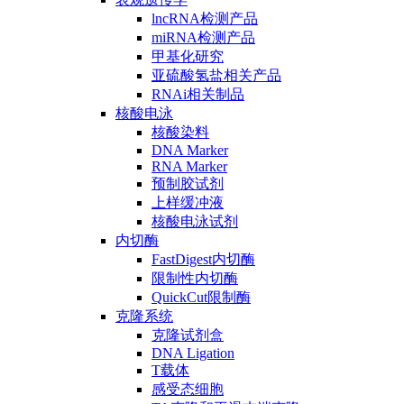
lncRNA检测产品
miRNA检测产品
甲基化研究
亚硫酸氢盐相关产品
RNAi相关制品
核酸电泳
核酸染料
DNA Marker
RNA Marker
预制胶试剂
上样缓冲液
核酸电泳试剂
内切酶
FastDigest内切酶
限制性内切酶
QuickCut限制酶
克隆系统
克隆试剂盒
DNA Ligation
T载体
感受态细胞