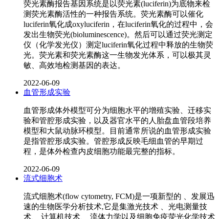
荧光素酶报告基因系统是以荧光素(luciferin)为底物来检
测荧光素酶活性的一种报告系统。荧光素酶可以催化
luciferin氧化成oxyluciferin，在luciferin氧化的过程中，会
发出生物荧光(bioluminescence)。然后可以通过荧光测定
仪（化学发光仪）测定luciferin氧化过程中释放的生物荧
光。荧光素和荧光素酶这一生物发光体系，可以极其灵
敏、高效地检测基因的表达。
2022-06-09
血管形成实验
血管形成体外模型可分为细胞水平的增殖实验、迁移实
验和管腔形成实验，以及器官水平的人胎盘血管段培养
模型和大鼠动脉环模型。目前通常所说的血管形成实验
是指管腔形成实验。管腔形成反映毛细血管的早期过
程，是体外检查内皮细胞功能最完整的指标。
2022-06-09
流式细胞术
流式细胞术(flow cytometry, FCM)是一项新型的 、发展迅
速的生物医学分析技术,它是集激光技术 、光电测量技
术、 计算机技术、 流体力学以及细胞免疫荧光化学技术