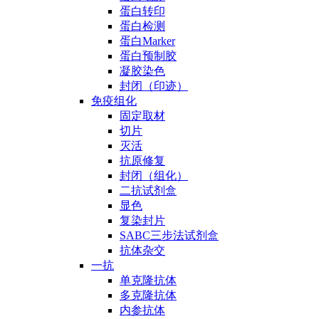
蛋白转印
蛋白检测
蛋白Marker
蛋白预制胶
凝胶染色
封闭（印迹）
免疫组化
固定取材
切片
灭活
抗原修复
封闭（组化）
二抗试剂盒
显色
复染封片
SABC三步法试剂盒
抗体杂交
一抗
单克隆抗体
多克隆抗体
内参抗体