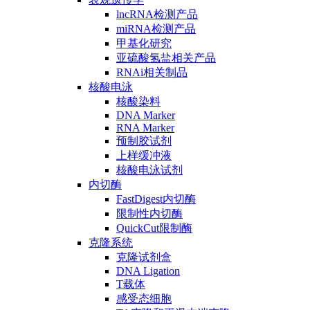
lncRNA检测产品
miRNA检测产品
甲基化研究
亚硫酸氢盐相关产品
RNAi相关制品
核酸电泳
核酸染料
DNA Marker
RNA Marker
预制胶试剂
上样缓冲液
核酸电泳试剂
内切酶
FastDigest内切酶
限制性内切酶
QuickCut限制酶
克隆系统
克隆试剂盒
DNA Ligation
T载体
感受态细胞