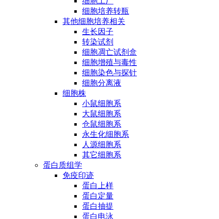
细胞工厂
细胞培养转瓶
其他细胞培养相关
生长因子
转染试剂
细胞凋亡试剂盒
细胞增殖与毒性
细胞染色与探针
细胞分离液
细胞株
小鼠细胞系
大鼠细胞系
仓鼠细胞系
永生化细胞系
人源细胞系
其它细胞系
蛋白质组学
免疫印迹
蛋白上样
蛋白定量
蛋白抽提
蛋白电泳