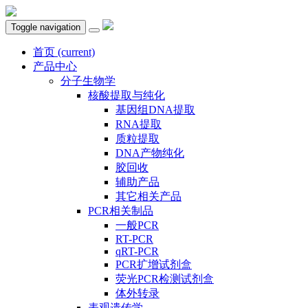
Toggle navigation
首页
(current)
产品中心
分子生物学
核酸提取与纯化
基因组DNA提取
RNA提取
质粒提取
DNA产物纯化
胶回收
辅助产品
其它相关产品
PCR相关制品
一般PCR
RT-PCR
qRT-PCR
PCR扩增试剂盒
荧光PCR检测试剂盒
体外转录
表观遗传学