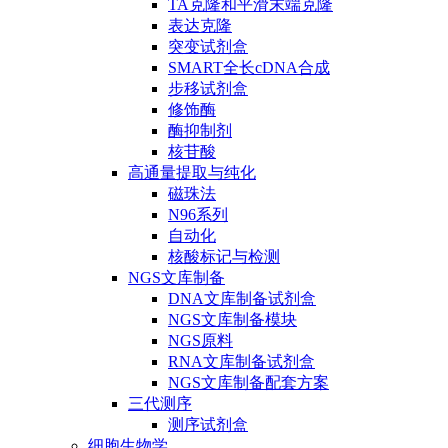
TA克隆和平滑末端克隆
表达克隆
突变试剂盒
SMART全长cDNA合成
步移试剂盒
修饰酶
酶抑制剂
核苷酸
高通量提取与纯化
磁珠法
N96系列
自动化
核酸标记与检测
NGS文库制备
DNA文库制备试剂盒
NGS文库制备模块
NGS原料
RNA文库制备试剂盒
NGS文库制备配套方案
三代测序
测序试剂盒
细胞生物学