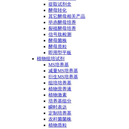
提取试剂盒
酵母转化
其它酵母相关产品
毕赤酵母培养
裂殖酵母培养
信号肽检测
酵母菌株
酵母质粒
即用型平板
植物组培试剂
MS培养基
减量MS培养基
衍生MS培养基
组培培养基
植物营养液
植物激素
培养基组分
瞬时表达
定制培养基
农杆菌菌株
植物质粒