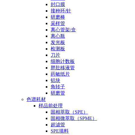
封口膜
接种环/针
研磨棒
采样管
离心管架/盒
离心瓶
发光板
检测板
刀片
细胞计数板
胖肚移液管
药敏纸片
铝块
角转子
研磨管
色谱耗材
样品前处理
固相萃取（SPE）
固相微萃取（SPME）
超滤管
SPE填料