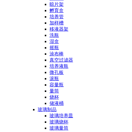
晾片架
孵育盒
培养管
加样槽
移液器架
洗瓶
湿盒
摇瓶
涂布棒
真空过滤器
培养液瓶
微孔板
滚瓶
容量瓶
量筒
烧杯
储液桶
玻璃制品
玻璃培养皿
玻璃烧杯
玻璃量筒