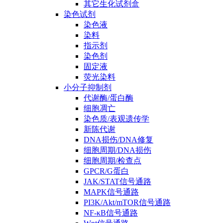
其它生化试剂盒
染色试剂
染色液
染料
指示剂
染色剂
固定液
荧光染料
小分子抑制剂
代谢酶/蛋白酶
细胞凋亡
染色质/表观遗传学
新陈代谢
DNA损伤/DNA修复
细胞周期/DNA损伤
细胞周期/检查点
GPCR/G蛋白
JAK/STAT信号通路
MAPK信号通路
PI3K/Akt/mTOR信号通路
NF-κB信号通路