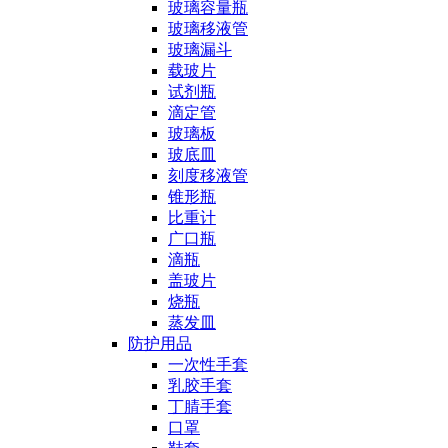
玻璃容量瓶
玻璃移液管
玻璃漏斗
载玻片
试剂瓶
滴定管
玻璃板
玻底皿
刻度移液管
锥形瓶
比重计
广口瓶
滴瓶
盖玻片
烧瓶
蒸发皿
防护用品
一次性手套
乳胶手套
丁腈手套
口罩