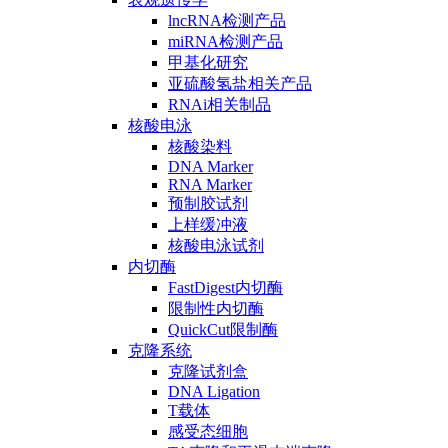
lncRNA检测产品
miRNA检测产品
甲基化研究
亚硫酸氢盐相关产品
RNAi相关制品
核酸电泳
核酸染料
DNA Marker
RNA Marker
预制胶试剂
上样缓冲液
核酸电泳试剂
内切酶
FastDigest内切酶
限制性内切酶
QuickCut限制酶
克隆系统
克隆试剂盒
DNA Ligation
T载体
感受态细胞