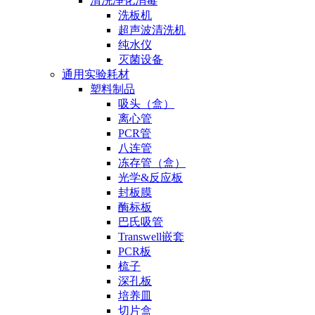
清洗净化消毒
洗板机
超声波清洗机
纯水仪
灭菌设备
通用实验耗材
塑料制品
吸头（盒）
离心管
PCR管
八连管
冻存管（盒）
光学&反应板
封板膜
酶标板
巴氏吸管
Transwell嵌套
PCR板
梳子
深孔板
培养皿
切片盒