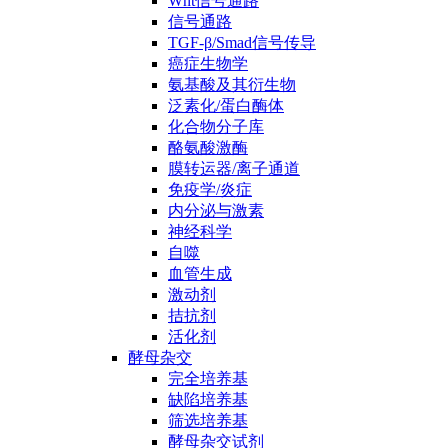
Wnt信号通路
信号通路
TGF-β/Smad信号传导
癌症生物学
氨基酸及其衍生物
泛素化/蛋白酶体
化合物分子库
酪氨酸激酶
膜转运器/离子通道
免疫学/炎症
内分泌与激素
神经科学
自噬
血管生成
激动剂
拮抗剂
活化剂
酵母杂交
完全培养基
缺陷培养基
筛选培养基
酵母杂交试剂