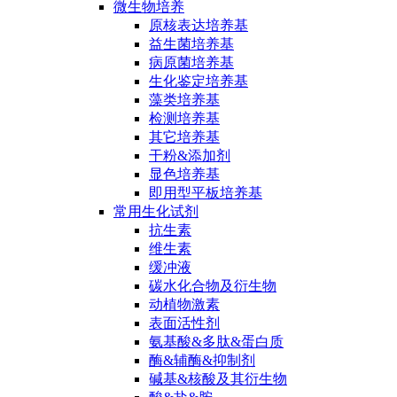
微生物培养
原核表达培养基
益生菌培养基
病原菌培养基
生化鉴定培养基
藻类培养基
检测培养基
其它培养基
干粉&添加剂
显色培养基
即用型平板培养基
常用生化试剂
抗生素
维生素
缓冲液
碳水化合物及衍生物
动植物激素
表面活性剂
氨基酸&多肽&蛋白质
酶&辅酶&抑制剂
碱基&核酸及其衍生物