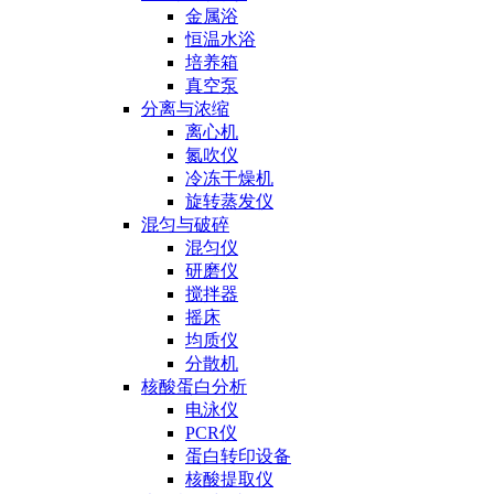
金属浴
恒温水浴
培养箱
真空泵
分离与浓缩
离心机
氮吹仪
冷冻干燥机
旋转蒸发仪
混匀与破碎
混匀仪
研磨仪
搅拌器
摇床
均质仪
分散机
核酸蛋白分析
电泳仪
PCR仪
蛋白转印设备
核酸提取仪