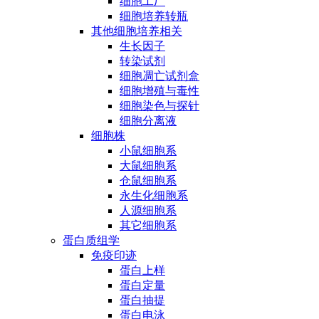
细胞工厂
细胞培养转瓶
其他细胞培养相关
生长因子
转染试剂
细胞凋亡试剂盒
细胞增殖与毒性
细胞染色与探针
细胞分离液
细胞株
小鼠细胞系
大鼠细胞系
仓鼠细胞系
永生化细胞系
人源细胞系
其它细胞系
蛋白质组学
免疫印迹
蛋白上样
蛋白定量
蛋白抽提
蛋白电泳