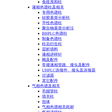
免疫亲和柱
液相色谱柱及相关
专用色谱柱
硅胶基质分析柱
手性色谱柱
聚合物基质分析注
BHPLC色谱柱
制备色谱柱
柱后衍生柱
层析填料
液相进样针
阀及配件
常规液相管路、接头及配件
UHPLC连接件、接头及连接器
过滤器
其它配件
气相色谱及相关
毛细管柱
填充柱
担体
气相色谱相关耗材