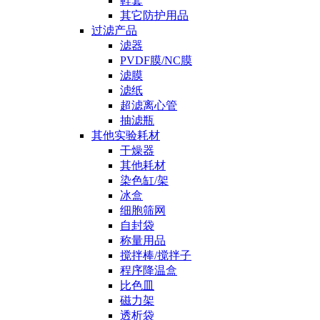
鞋套
其它防护用品
过滤产品
滤器
PVDF膜/NC膜
滤膜
滤纸
超滤离心管
抽滤瓶
其他实验耗材
干燥器
其他耗材
染色缸/架
冰盒
细胞筛网
自封袋
称量用品
搅拌棒/搅拌子
程序降温盒
比色皿
磁力架
透析袋