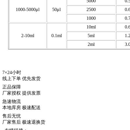
5000
0.
1000-5000μl
50μl
2500
0.
1000
0.
10ml
0.
2-10ml
0.1ml
5ml
1.
2ml
3.
7×24小时
线上下单 优先发货
正品保障
厂家授权 提供发票
急速物流
本地库房 极速配送
售后无忧
厂家售后 极速退换货