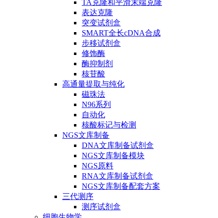
TA克隆和平滑末端克隆
表达克隆
突变试剂盒
SMART全长cDNA合成
步移试剂盒
修饰酶
酶抑制剂
核苷酸
高通量提取与纯化
磁珠法
N96系列
自动化
核酸标记与检测
NGS文库制备
DNA文库制备试剂盒
NGS文库制备模块
NGS原料
RNA文库制备试剂盒
NGS文库制备配套方案
三代测序
测序试剂盒
细胞生物学