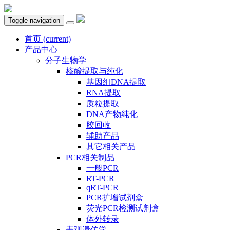
Toggle navigation
首页
(current)
产品中心
分子生物学
核酸提取与纯化
基因组DNA提取
RNA提取
质粒提取
DNA产物纯化
胶回收
辅助产品
其它相关产品
PCR相关制品
一般PCR
RT-PCR
qRT-PCR
PCR扩增试剂盒
荧光PCR检测试剂盒
体外转录
表观遗传学