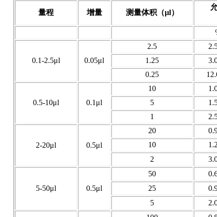
量程
增量
测量体积（μl）
2.5
2.
0.1-2.5μl
0.05μl
1.25
3.
0.25
12
10
1.
0.5-10μl
0.1μl
5
1.
1
2.
20
0.
10
1.
2-20μl
0.5μl
2
3.
50
0.
5-50μl
0.5μl
25
0.
5
2.