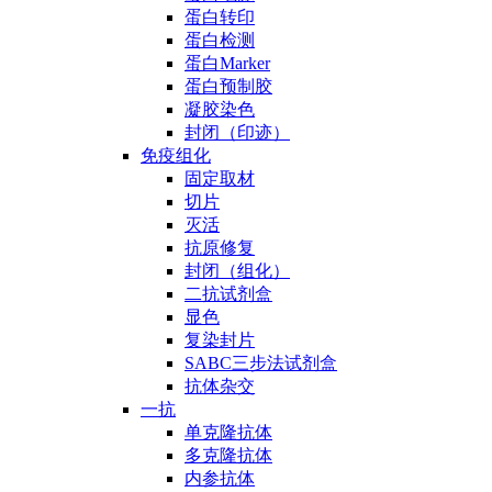
蛋白转印
蛋白检测
蛋白Marker
蛋白预制胶
凝胶染色
封闭（印迹）
免疫组化
固定取材
切片
灭活
抗原修复
封闭（组化）
二抗试剂盒
显色
复染封片
SABC三步法试剂盒
抗体杂交
一抗
单克隆抗体
多克隆抗体
内参抗体