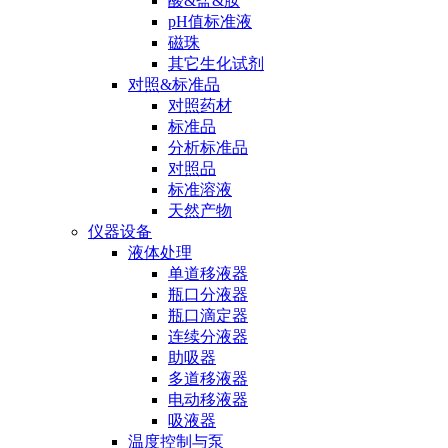
酸&盐&胺
pH值标准液
磁珠
其它生化试剂
对照&标准品
对照药材
标准品
分析标准品
对照品
标准溶液
天然产物
仪器设备
液体处理
单道移液器
瓶口分液器
瓶口滴定器
连续分液器
助吸器
多道移液器
电动移液器
吸液器
温度控制与泵