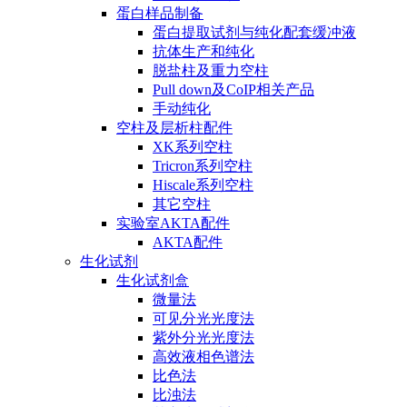
蛋白样品制备
蛋白提取试剂与纯化配套缓冲液
抗体生产和纯化
脱盐柱及重力空柱
Pull down及CoIP相关产品
手动纯化
空柱及层析柱配件
XK系列空柱
Tricron系列空柱
Hiscale系列空柱
其它空柱
实验室AKTA配件
AKTA配件
生化试剂
生化试剂盒
微量法
可见分光光度法
紫外分光光度法
高效液相色谱法
比色法
比浊法