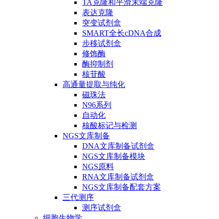
TA克隆和平滑末端克隆
表达克隆
突变试剂盒
SMART全长cDNA合成
步移试剂盒
修饰酶
酶抑制剂
核苷酸
高通量提取与纯化
磁珠法
N96系列
自动化
核酸标记与检测
NGS文库制备
DNA文库制备试剂盒
NGS文库制备模块
NGS原料
RNA文库制备试剂盒
NGS文库制备配套方案
三代测序
测序试剂盒
细胞生物学