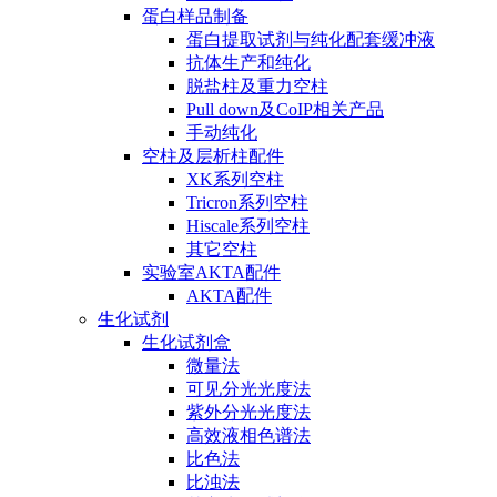
蛋白样品制备
蛋白提取试剂与纯化配套缓冲液
抗体生产和纯化
脱盐柱及重力空柱
Pull down及CoIP相关产品
手动纯化
空柱及层析柱配件
XK系列空柱
Tricron系列空柱
Hiscale系列空柱
其它空柱
实验室AKTA配件
AKTA配件
生化试剂
生化试剂盒
微量法
可见分光光度法
紫外分光光度法
高效液相色谱法
比色法
比浊法