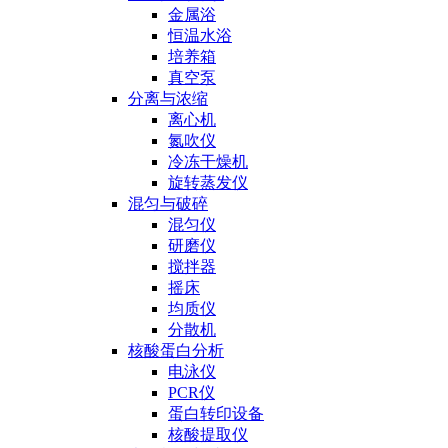
金属浴
恒温水浴
培养箱
真空泵
分离与浓缩
离心机
氮吹仪
冷冻干燥机
旋转蒸发仪
混匀与破碎
混匀仪
研磨仪
搅拌器
摇床
均质仪
分散机
核酸蛋白分析
电泳仪
PCR仪
蛋白转印设备
核酸提取仪