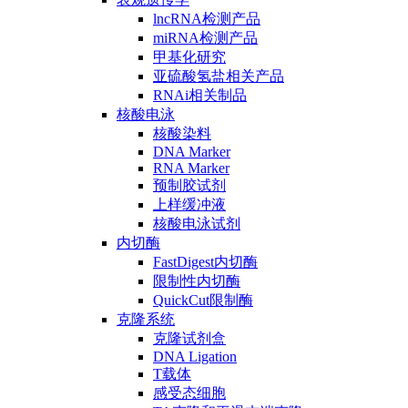
lncRNA检测产品
miRNA检测产品
甲基化研究
亚硫酸氢盐相关产品
RNAi相关制品
核酸电泳
核酸染料
DNA Marker
RNA Marker
预制胶试剂
上样缓冲液
核酸电泳试剂
内切酶
FastDigest内切酶
限制性内切酶
QuickCut限制酶
克隆系统
克隆试剂盒
DNA Ligation
T载体
感受态细胞