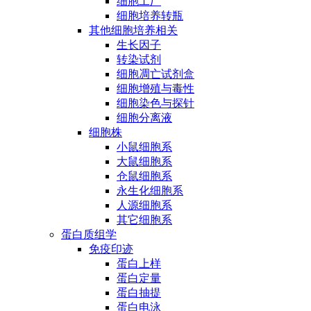
细胞工厂
细胞培养转瓶
其他细胞培养相关
生长因子
转染试剂
细胞凋亡试剂盒
细胞增殖与毒性
细胞染色与探针
细胞分离液
细胞株
小鼠细胞系
大鼠细胞系
仓鼠细胞系
永生化细胞系
人源细胞系
其它细胞系
蛋白质组学
免疫印迹
蛋白上样
蛋白定量
蛋白抽提
蛋白电泳