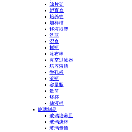
晾片架
孵育盒
培养管
加样槽
移液器架
洗瓶
湿盒
摇瓶
涂布棒
真空过滤器
培养液瓶
微孔板
滚瓶
容量瓶
量筒
烧杯
储液桶
玻璃制品
玻璃培养皿
玻璃烧杯
玻璃量筒