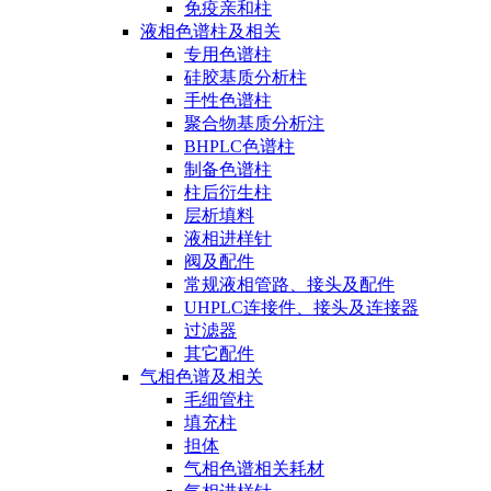
免疫亲和柱
液相色谱柱及相关
专用色谱柱
硅胶基质分析柱
手性色谱柱
聚合物基质分析注
BHPLC色谱柱
制备色谱柱
柱后衍生柱
层析填料
液相进样针
阀及配件
常规液相管路、接头及配件
UHPLC连接件、接头及连接器
过滤器
其它配件
气相色谱及相关
毛细管柱
填充柱
担体
气相色谱相关耗材