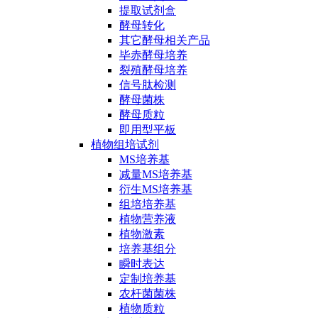
提取试剂盒
酵母转化
其它酵母相关产品
毕赤酵母培养
裂殖酵母培养
信号肽检测
酵母菌株
酵母质粒
即用型平板
植物组培试剂
MS培养基
减量MS培养基
衍生MS培养基
组培培养基
植物营养液
植物激素
培养基组分
瞬时表达
定制培养基
农杆菌菌株
植物质粒