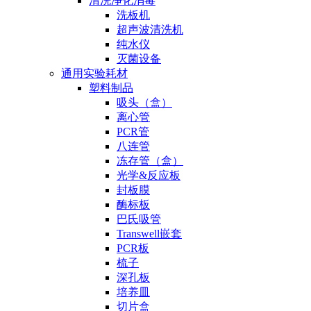
清洗净化消毒
洗板机
超声波清洗机
纯水仪
灭菌设备
通用实验耗材
塑料制品
吸头（盒）
离心管
PCR管
八连管
冻存管（盒）
光学&反应板
封板膜
酶标板
巴氏吸管
Transwell嵌套
PCR板
梳子
深孔板
培养皿
切片盒