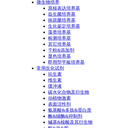
微生物培养
原核表达培养基
益生菌培养基
病原菌培养基
生化鉴定培养基
藻类培养基
检测培养基
其它培养基
干粉&添加剂
显色培养基
即用型平板培养基
常用生化试剂
抗生素
维生素
缓冲液
碳水化合物及衍生物
动植物激素
表面活性剂
氨基酸&多肽&蛋白质
酶&辅酶&抑制剂
碱基&核酸及其衍生物