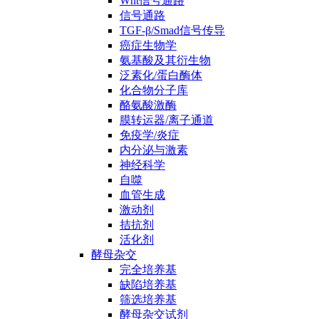
Wnt信号通路
信号通路
TGF-β/Smad信号传导
癌症生物学
氨基酸及其衍生物
泛素化/蛋白酶体
化合物分子库
酪氨酸激酶
膜转运器/离子通道
免疫学/炎症
内分泌与激素
神经科学
自噬
血管生成
激动剂
拮抗剂
活化剂
酵母杂交
完全培养基
缺陷培养基
筛选培养基
酵母杂交试剂