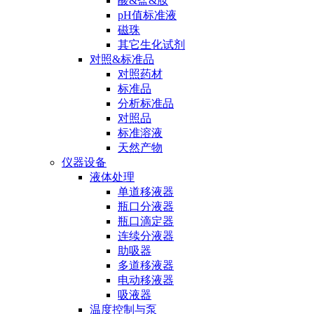
酸&盐&胺
pH值标准液
磁珠
其它生化试剂
对照&标准品
对照药材
标准品
分析标准品
对照品
标准溶液
天然产物
仪器设备
液体处理
单道移液器
瓶口分液器
瓶口滴定器
连续分液器
助吸器
多道移液器
电动移液器
吸液器
温度控制与泵