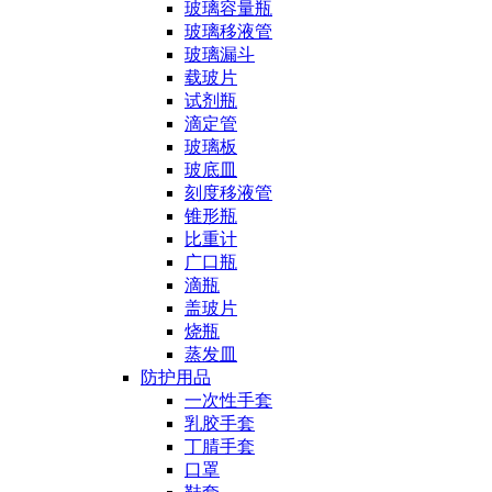
玻璃容量瓶
玻璃移液管
玻璃漏斗
载玻片
试剂瓶
滴定管
玻璃板
玻底皿
刻度移液管
锥形瓶
比重计
广口瓶
滴瓶
盖玻片
烧瓶
蒸发皿
防护用品
一次性手套
乳胶手套
丁腈手套
口罩