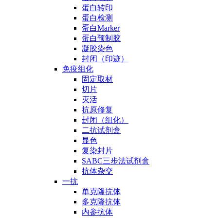
蛋白转印
蛋白检测
蛋白Marker
蛋白预制胶
凝胶染色
封闭（印迹）
免疫组化
固定取材
切片
灭活
抗原修复
封闭（组化）
二抗试剂盒
显色
复染封片
SABC三步法试剂盒
抗体杂交
一抗
单克隆抗体
多克隆抗体
内参抗体