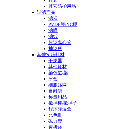
鞋套
其它防护用品
过滤产品
滤器
PVDF膜/NC膜
滤膜
滤纸
超滤离心管
抽滤瓶
其他实验耗材
干燥器
其他耗材
染色缸/架
冰盒
细胞筛网
自封袋
称量用品
搅拌棒/搅拌子
程序降温盒
比色皿
磁力架
透析袋