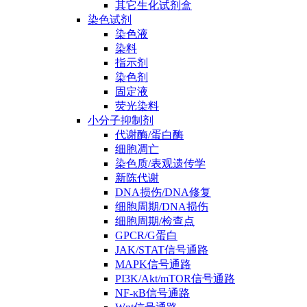
其它生化试剂盒
染色试剂
染色液
染料
指示剂
染色剂
固定液
荧光染料
小分子抑制剂
代谢酶/蛋白酶
细胞凋亡
染色质/表观遗传学
新陈代谢
DNA损伤/DNA修复
细胞周期/DNA损伤
细胞周期/检查点
GPCR/G蛋白
JAK/STAT信号通路
MAPK信号通路
PI3K/Akt/mTOR信号通路
NF-κB信号通路