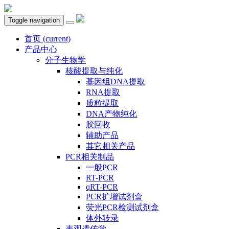
Toggle navigation
首页
(current)
产品中心
分子生物学
核酸提取与纯化
基因组DNA提取
RNA提取
质粒提取
DNA产物纯化
胶回收
辅助产品
其它相关产品
PCR相关制品
一般PCR
RT-PCR
qRT-PCR
PCR扩增试剂盒
荧光PCR检测试剂盒
体外转录
表观遗传学