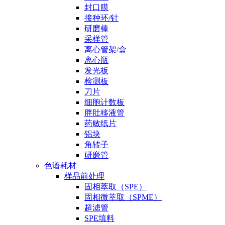
封口膜
接种环/针
研磨棒
采样管
离心管架/盒
离心瓶
发光板
检测板
刀片
细胞计数板
胖肚移液管
药敏纸片
铝块
角转子
研磨管
色谱耗材
样品前处理
固相萃取（SPE）
固相微萃取（SPME）
超滤管
SPE填料